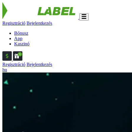
Regisztráció
Bejelentkezés
Bónusz
App
Kaszinó
Regisztráció
Bejelentkezés
hu