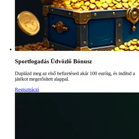
Sportfogadás Üdvözlő Bónusz
Duplázd meg az első befizetésed akár 100 euróig, és indítsd a
játékot megerősített alappal.
Regisztráció