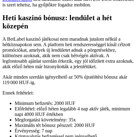
is szert tehetsz, ha gyűjtőkre fogadsz mobilon.
Heti kaszinó bónusz: lendület a hét
közepén
A BetLabel kaszinó játékosai nem maradnak jutalom nélkül a
hétköznapokon sem. A platform heti rendszerességgel kínál célzott
promóciókat, amelyek új lendületet adnak a pörgetésekhez,
különösen azoknak, akik nem csak hétvégén aktívak. A
legfontosabb ajánlat szerdán érkezik, egy jól időzített extra azoknak,
akik előző héten már bizonyították a jelenlétüket.
Akár minden szerdán igényelhető az 50% újratöltési bónusz akár
119 000 HUF-ig.
Ennek feltételei:
Minimum befizetés: 2000 HUF
Előfeltétel: előző héten legalább 4 nap aktív játék, minimum
napi 4000 HUF értékben
Megforgatási követelmény: 35x
Maximális tét bónusz pénzzel: 2000 HUF
Érvényesség: 7 nap
Kriptovalutás befizetéssel nem igényelhető