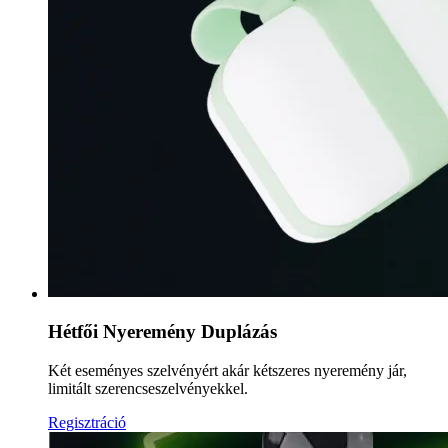
Hétfői Nyeremény Duplázás
Két eseményes szelvényért akár kétszeres nyeremény jár,
limitált szerencseszelvényekkel.
Regisztráció