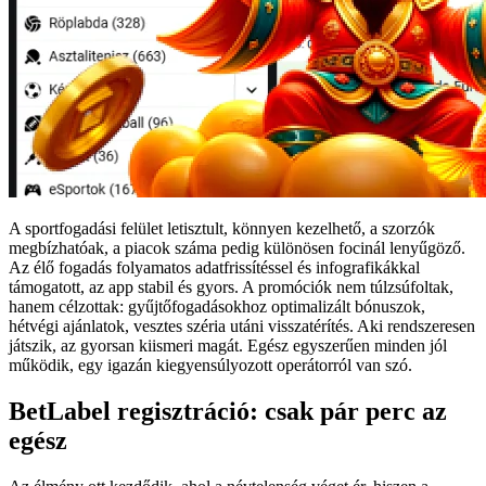
A sportfogadási felület letisztult, könnyen kezelhető, a szorzók
megbízhatóak, a piacok száma pedig különösen focinál lenyűgöző.
Az élő fogadás folyamatos adatfrissítéssel és infografikákkal
támogatott, az app stabil és gyors. A promóciók nem túlzsúfoltak,
hanem célzottak: gyűjtőfogadásokhoz optimalizált bónuszok,
hétvégi ajánlatok, vesztes széria utáni visszatérítés. Aki rendszeresen
játszik, az gyorsan kiismeri magát. Egész egyszerűen minden jól
működik, egy igazán kiegyensúlyozott operátorról van szó.
BetLabel regisztráció: csak pár perc az
egész