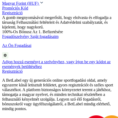
Magyar Forint (HUF)
Promóciós Kód
Regisztráció
A gomb megnyomásával megerősíti, hogy elolvasta és elfogadja a
társaság Felhasználási feltételeit és Adatvédelmi szabályzatát, és
kijelenti, hogy nagykorú.
100%-Os Bónusz Az 1. Befizetésére
Fogadószelvény
Saját fogadásaim
Az Ön Fogadásai
Adjon hozzá eseményt a szelvényhez, vagy írjon be egy kódot az
események betöltéséhez
Regisztráció
A BetLabel egy új generációs online sportfogadási oldal, amely
egyszerre kínál letisztult felületet, gyors regisztrációt és széles sport
választékot. A platform biztonságos környezetet teremt a játékhoz,
támogatja a magyar nyelvet, és minden technikai részletében a
felhasználó kényelmét szolgálja. Legyen szó élő fogadásról,
bónuszokról vagy ügyfélszolgálatról, a BetLabel mindig elérhető,
mindig pontos.