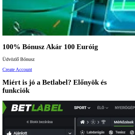
100% Bónusz Akár 100 Euróig
Üdvözlő Bónusz
Create Account
Miért is jó a Betlabel? Előnyök és
funkciók