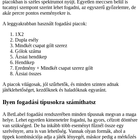
piacokban is széles spektrumot nyújt. Egyetlen meccsen belül is
tucatnyi szempont szerint lehet fogadni, az egyszerű győzelemre, de
akár percre pontos eseményekre is.
A leggyakrabban használt fogadási piacok:
1X2
Dupla esély
Mindkét csapat gólt szerez
Gólok száma
Ázsiai hendikep
Hendikep
Eredmény + Mindkét csapat szerez gólt
Ázsiai összes
A piacok világosak, jól szűrhetők, és minden szinten adnak
játéklehetőséget, kezdőknek és haladóknak egyaránt.
Ilyen fogadási típusokra számíthatsz
A BetLabel fogadási rendszerében minden típusnak megvan a maga
helye. Lehet egyetlen kimenetelre fogadni, ha gyors, célzott döntésre
van szükséged. De ha inkább több eseményt fűznél össze egy
szelvényre, arra is van lehetőség. Vannak olyan formák, ahol a
tippek kombinációja adja a játék lényegét, máskor pedig a mérkőzés