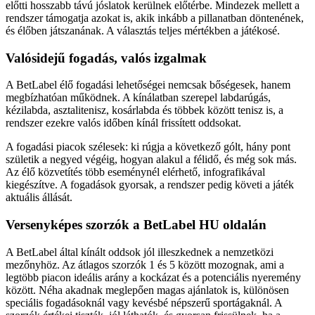
előtti hosszabb távú jóslatok kerülnek előtérbe. Mindezek mellett a
rendszer támogatja azokat is, akik inkább a pillanatban döntenének,
és élőben játszanának. A választás teljes mértékben a játékosé.
Valósidejű fogadás, valós izgalmak
A BetLabel élő fogadási lehetőségei nemcsak bőségesek, hanem
megbízhatóan működnek. A kínálatban szerepel labdarúgás,
kézilabda, asztalitenisz, kosárlabda és többek között tenisz is, a
rendszer ezekre valós időben kínál frissített oddsokat.
A fogadási piacok szélesek: ki rúgja a következő gólt, hány pont
születik a negyed végéig, hogyan alakul a félidő, és még sok más.
Az élő közvetítés több eseménynél elérhető, infografikával
kiegészítve. A fogadások gyorsak, a rendszer pedig követi a játék
aktuális állását.
Versenyképes szorzók a BetLabel HU oldalán
A BetLabel által kínált oddsok jól illeszkednek a nemzetközi
mezőnyhöz. Az átlagos szorzók 1 és 5 között mozognak, ami a
legtöbb piacon ideális arány a kockázat és a potenciális nyeremény
között. Néha akadnak meglepően magas ajánlatok is, különösen
speciális fogadásoknál vagy kevésbé népszerű sportágaknál. A