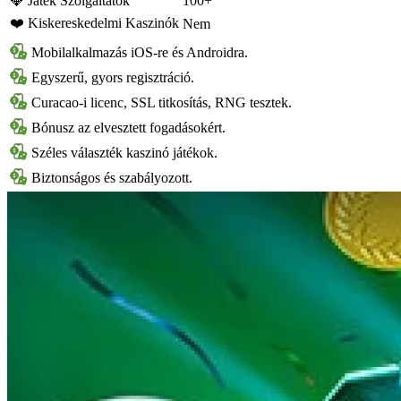
💎 Játék Szolgáltatók
100+
❤️ Kiskereskedelmi Kaszinók
Nem
Mobilalkalmazás iOS-re és Androidra.
Egyszerű, gyors regisztráció.
Curacao-i licenc, SSL titkosítás, RNG tesztek.
Bónusz az elvesztett fogadásokért.
Széles választék kaszinó játékok.
Biztonságos és szabályozott.